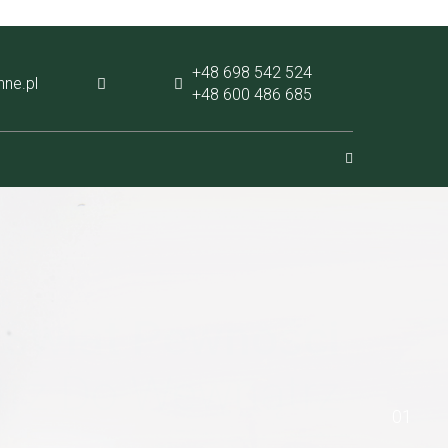
+48 698 542 524
ne.pl
+48 600 486 685
sjonalna Rewizja
Skóry DMK