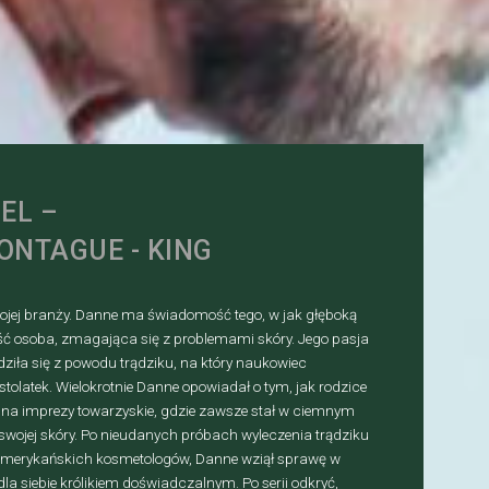
EL –
ONTAGUE - KING
wojej branży. Danne ma świadomość tego, w jak głęboką
ć osoba, zmagająca się z problemami skóry. Jego pasja
dziła się z powodu trądziku, na który naukowiec
tolatek. Wielokrotnie Danne opowiadał o tym, jak rodzice
ą na imprezy towarzyskie, gdzie zawsze stał w ciemnym
 swojej skóry. Po nieudanych próbach wyleczenia trądziku
amerykańskich kosmetologów, Danne wziął sprawę w
ę dla siebie królikiem doświadczalnym. Po serii odkryć,