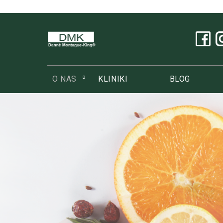
false
O NAS
KLINIKI
BLOG