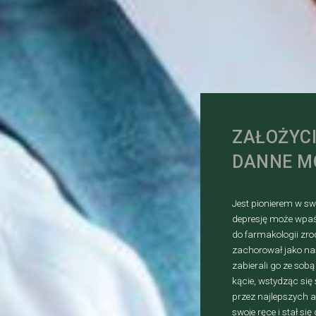
ZAŁOŻYCI
DANNE M
Jest pionierem w s
depresję może wpaś
do farmakologii zro
zachorował jako nas
zabierali go ze sob
kącie, wstydząc się
przez najlepszych 
swoje ręce i stał si