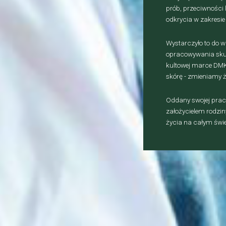
prób, przeciwności 
odkrycia w zakresie
Wystarczyło to do 
opracowywania skute
kultowej marce DMK.
skórę - zmieniamy ż
Oddany swojej pracy
założycielem rodzin
życia na całym świe