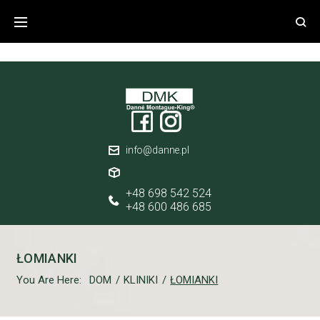
false
info@danne.pl
+48 698 542 524
+48 600 486 685
ŁOMIANKI
You Are Here:
DOM
/
KLINIKI
/
ŁOMIANKI