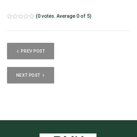
(
0 votes
. Average
0
of 5)
1
2
3
4
5
NAWIGACJA
PREV POST
WPISU
NEXT POST