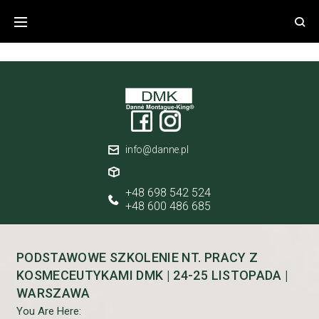
Skip
to
content
false
info@danne.pl
+48 698 542 524
+48 600 486 685
PODSTAWOWE SZKOLENIE NT. PRACY Z
KOSMECEUTYKAMI DMK | 24-25 LISTOPADA |
WARSZAWA
You Are Here: